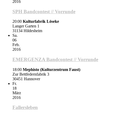
2016
SPH Bandcontest // Vorrunde
20:00
Kulturfabrik Löseke
Langer Garten 1
31134 Hildesheim
Sa.
06
Feb.
2016
EMERGENZA Bandcontest // Vorrunde
18:00
Mephisto (Kulturzentrum Faust)
Zur Bettfedernfabrik 3
30451 Hannover
Fr.
18
März
2016
Fallersleben