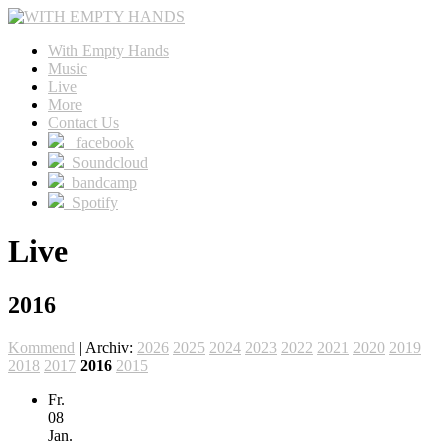
With Empty Hands
Music
Live
More
Contact Us
facebook
Soundcloud
bandcamp
Spotify
Live
2016
Kommend
| Archiv:
2026
2025
2024
2023
2022
2021
2020
2019
2018
2017
2016
2015
Fr.
08
Jan.